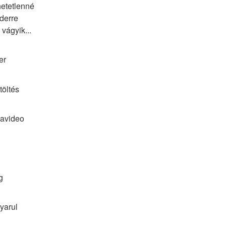
etetlenné 
derre 
vágyik...
er
töltés
davideo
g
yarul