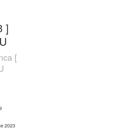
] 
HU
nca [
U
9
ce 2023