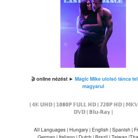
🎬 
online nézést
 ► 
Magic Mike utolsó tánca telj
magyarul
| 𝟜𝕂 𝕌ℍ𝔻 | 𝟙𝟘𝟠𝟘ℙ 𝔽𝕌𝕃𝕃 ℍ𝔻 | 𝟟𝟚𝟘ℙ ℍ𝔻 | 𝕄𝕂𝕍 
𝔻𝕍𝔻 | 𝔹𝕝𝕦-ℝ𝕒𝕪 |
All Languages | Hungary | English | Spanish | Fr
German | Italiano | Dutch | Brazil | Taiwan |Th