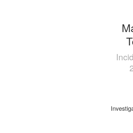
Ma
T
Inci
Investig