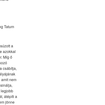
g Tatum 
úzott a 
e azokkal 
. Míg ő 
kozó 
csábítja, 
lyájának 
 amit nem 
inálja, 
legjobb 
, átépíti a 
em jönne 