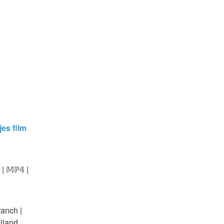
es film 
| 𝕄ℙ𝟜 | 
anch | 
ailand