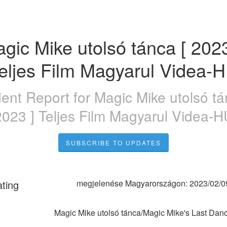
gic Mike utolsó tánca [ 2023 
eljes Film Magyarul Videa-
dent Report for
Magic Mike utolsó tá
2023 ] Teljes Film Magyarul Videa-H
SUBSCRIBE TO UPDATES
ating
megjelenése Magyarországon: 2023/02/0
Magic Mike utolsó tánca/Magic Mike's Last Dan