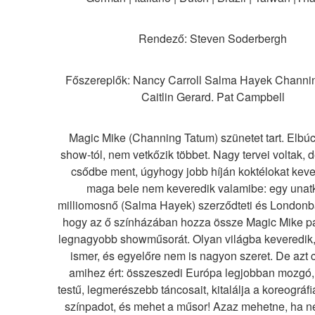
Rendező: Steven Soderbergh
Főszereplők: Nancy Carroll Salma Hayek Channin
Caitlin Gerard. Pat Campbell
Magic Mike (Channing Tatum) szünetet tart. Elbúcs
show-tól, nem vetkőzik többet. Nagy tervei voltak, d
csődbe ment, úgyhogy jobb híján koktélokat kever
maga bele nem keveredik valamibe: egy unat
milliomosnő (Salma Hayek) szerződteti és Londonba 
hogy az ő színházában hozza össze Magic Mike pá
legnagyobb showműsorát. Olyan világba keveredik,
ismer, és egyelőre nem is nagyon szeret. De azt cs
amihez ért: összeszedi Európa legjobban mozgó, 
testű, legmerészebb táncosait, kitalálja a koreográfiát
színpadot, és mehet a műsor! Azaz mehetne, ha n