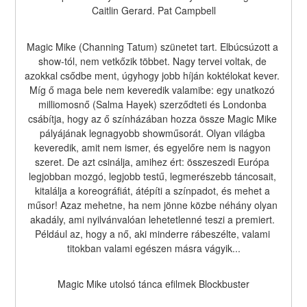
Caitlin Gerard. Pat Campbell
Magic Mike (Channing Tatum) szünetet tart. Elbúcsúzott a 
show-tól, nem vetkőzik többet. Nagy tervei voltak, de 
azokkal csődbe ment, úgyhogy jobb híján koktélokat kever. 
Míg ő maga bele nem keveredik valamibe: egy unatkozó 
milliomosnő (Salma Hayek) szerződteti és Londonba 
csábítja, hogy az ő színházában hozza össze Magic Mike 
pályájának legnagyobb showműsorát. Olyan világba 
keveredik, amit nem ismer, és egyelőre nem is nagyon 
szeret. De azt csinálja, amihez ért: összeszedi Európa 
legjobban mozgó, legjobb testű, legmerészebb táncosait, 
kitalálja a koreográfiát, átépíti a színpadot, és mehet a 
műsor! Azaz mehetne, ha nem jönne közbe néhány olyan 
akadály, ami nyilvánvalóan lehetetlenné teszi a premiert. 
Például az, hogy a nő, aki minderre rábeszélte, valami 
titokban valami egészen másra vágyik...
Magic Mike utolsó tánca efilmek Blockbuster