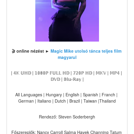
🎬 
online nézést
 ► 
Magic Mike utolsó tánca teljes film 
magyarul
| 𝟜𝕂 𝕌ℍ𝔻 | 𝟙𝟘𝟠𝟘ℙ 𝔽𝕌𝕃𝕃 ℍ𝔻 | 𝟟𝟚𝟘ℙ ℍ𝔻 | 𝕄𝕂𝕍 | 𝕄ℙ𝟜 | 
𝔻𝕍𝔻 | 𝔹𝕝𝕦-ℝ𝕒𝕪 |
All Languages | Hungary | English | Spanish | Franch | 
German | Italiano | Dutch | Brazil | Taiwan |Thailand
Rendező: Steven Soderbergh
Főszereplők: Nancy Carroll Salma Hayek Channing Tatum 